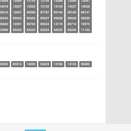
12084
12085
12143
12144
12088
12090
12091
14019
13027
13029
13142
13143
14027
14028
99216
12047
95068
97187
99140
99145
99147
95624
95625
95626
95627
95628
95629
95630
95682
12051
95703
98534
14110
95714
13075
12096
83232
83233
83234
83235
83236
11133
82426
83014
14093
95623
12180
13153
95685