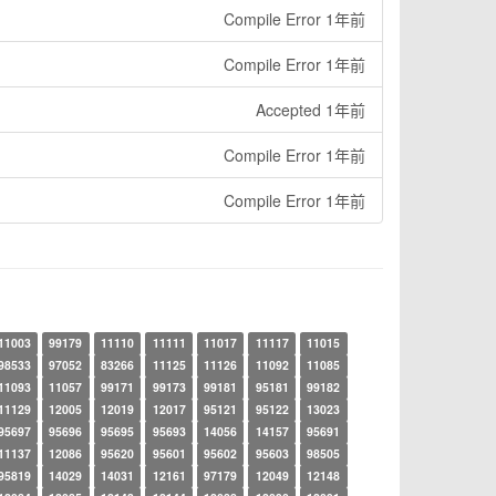
Compile Error 1年前
Compile Error 1年前
Accepted 1年前
Compile Error 1年前
Compile Error 1年前
11003
99179
11110
11111
11017
11117
11015
98533
97052
83266
11125
11126
11092
11085
11093
11057
99171
99173
99181
95181
99182
11129
12005
12019
12017
95121
95122
13023
95697
95696
95695
95693
14056
14157
95691
11137
12086
95620
95601
95602
95603
98505
95819
14029
14031
12161
97179
12049
12148