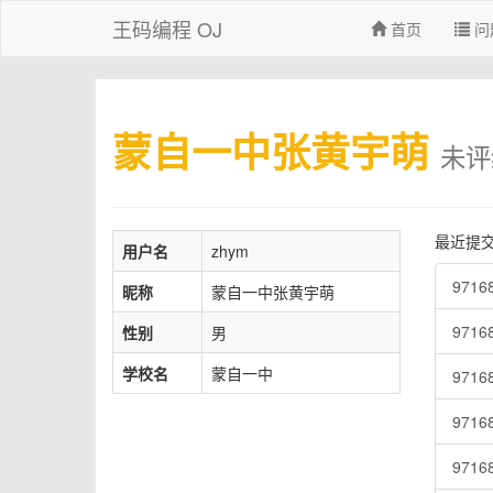
王码编程 OJ
首页
问
蒙自一中张黄宇萌
未评
最近提
用户名
zhym
971
昵称
蒙自一中张黄宇萌
971
性别
男
学校名
蒙自一中
971
971
971