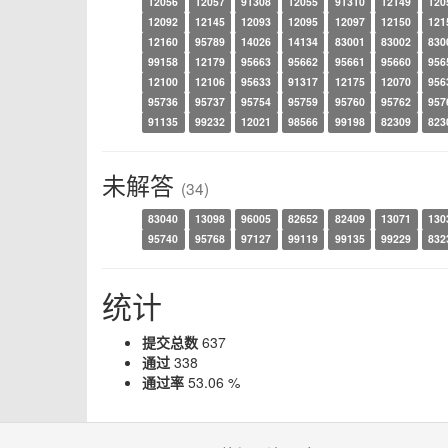
12056
12057
91308
12055
91310
12149
120
12092
12145
12093
12095
12097
12150
121
12160
95789
14026
14134
83001
83002
830
99158
12179
95663
95662
95661
95660
956
12100
12106
95633
91317
12175
12070
956
95736
95737
95754
95759
95760
95762
957
91135
99232
12021
98566
99198
82309
823
未解答
(34)
83040
13098
96005
82652
82409
13071
130
95740
95768
97127
99119
99135
99229
832
统计
提交总数
637
通过
338
通过率
53.06 %