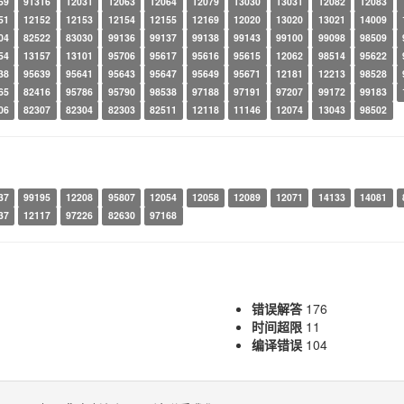
59
91316
12031
12063
12064
12079
13030
13031
12082
12083
51
12152
12153
12154
12155
12169
12020
13020
13021
14009
04
82522
83030
99136
99137
99138
99143
99100
99098
98509
54
13157
13101
95706
95617
95616
95615
12062
98514
95622
38
95639
95641
95643
95647
95649
95671
12181
12213
98528
65
82416
95786
95790
98538
97188
97191
97207
99172
99183
06
82307
82304
82303
82511
12118
11146
12074
13043
98502
37
99195
12208
95807
12054
12058
12089
12071
14133
14081
37
12117
97226
82630
97168
错误解答
176
时间超限
11
编译错误
104