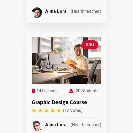
Alina Lora
(Health teacher)
$40
14 Lessons
20 Students
Graphic Design Course
(12 Votes)
Alina Lora
(Health teacher)