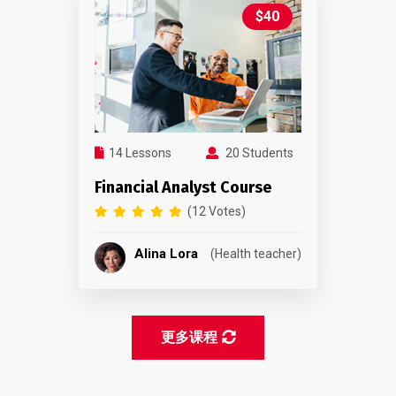
$40
14 Lessons
20 Students
Financial Analyst Course
(12 Votes)
Alina Lora
(Health teacher)
更多课程