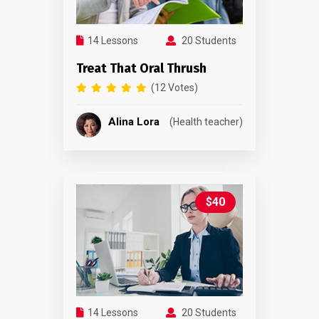
14 Lessons
20 Students
Treat That Oral Thrush
(12 Votes)
Alina Lora
(Health teacher)
$40
14 Lessons
20 Students