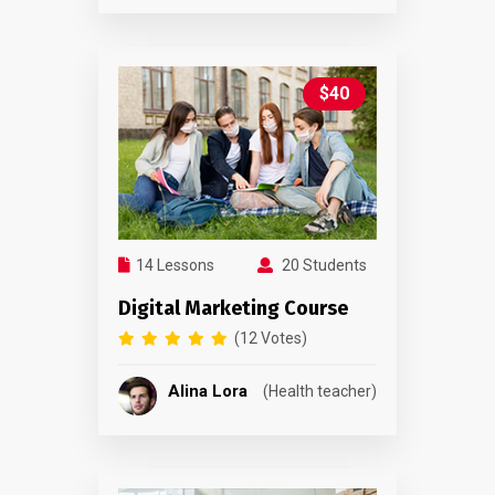
$40
14 Lessons
20 Students
Digital Marketing Course
(12 Votes)
Alina Lora
(Health teacher)