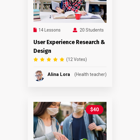
14 Lessons
20 Students
User Experience Research &
Design
(12 Votes)
Alina Lora
(Health teacher)
$40