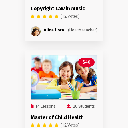
Copyright Law in Music
(12 Votes)
Alina Lora
(Health teacher)
$40
14 Lessons
20 Students
Master of Child Health
(12 Votes)