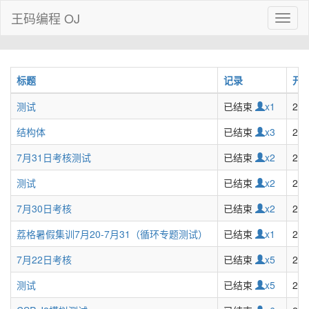
王码编程 OJ
Toggl
naviga
标题
记录
开
测试
已结束
x1
202
结构体
已结束
x3
202
7月31日考核测试
已结束
x2
202
测试
已结束
x2
202
7月30日考核
已结束
x2
202
荔格暑假集训7月20-7月31（循环专题测试）
已结束
x1
202
7月22日考核
已结束
x5
202
测试
已结束
x5
202