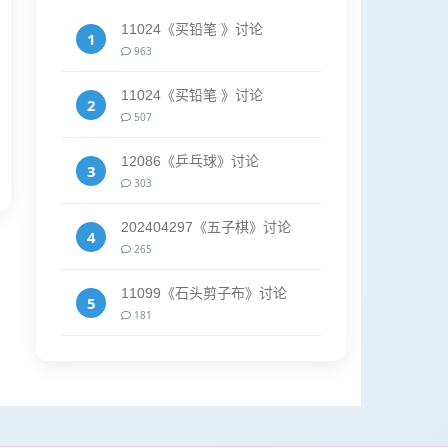
11024《买铅笔 》讨论
1
963
11024《买铅笔 》讨论
2
507
12086《乒乓球》讨论
3
303
202404297《五子棋》讨论
4
265
11099《石头剪子布》讨论
5
181