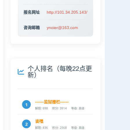
报名网址
http://101.34.205.143/
咨询邮箱
ynoier@163.com
个人排名（每晚22点更
新）
------监狱栅栏------
1
解题: 698
积分: 3914
等级: 高级
诶嘿
2
解题: 836
积分: 2568
等级: 高级