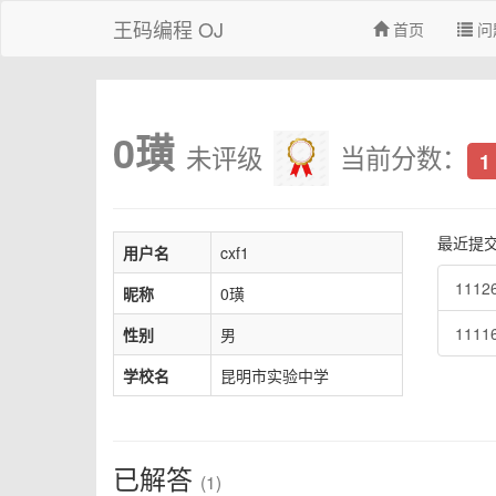
王码编程 OJ
首页
问
0璜
未评级
当前分数：
1
最近提
用户名
cxf1
1112
昵称
0璜
111
性别
男
学校名
昆明市实验中学
已解答
(1)