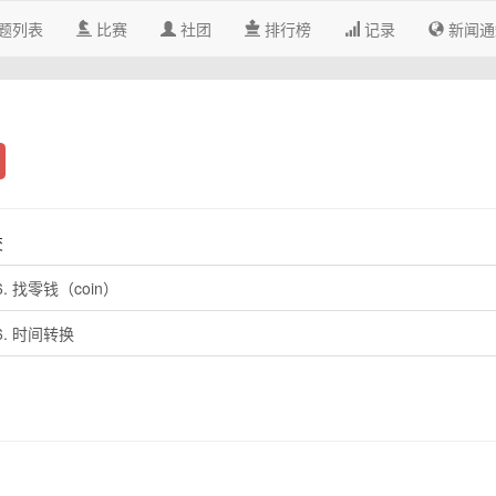
题列表
比赛
社团
排行榜
记录
新闻通
交
6. 找零钱（coin）
16. 时间转换