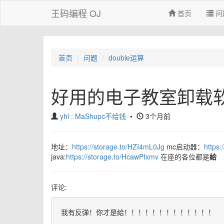
王码编程 OJ
首页
问
首页
问题
double运算
好用的电子教室卸载软
yhl : MaShupc不给钱
•
3个月前
地址：
https://storage.to/HZI4mL0Jg
mc启动器：
https:
java:
https://storage.to/HcawPIxmv
在座的各位都是
給
评论:
我有反弹！你才是給！！！！！！！！！！！！！