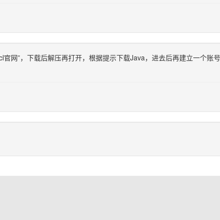
“hmcl官网”，下载后解压再打开，根据提示下载Java，进去后再建立一个账